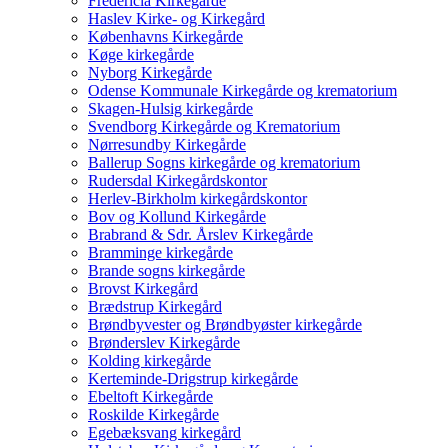
Fredericia Kirkegårde
Haslev Kirke- og Kirkegård
Københavns Kirkegårde
Køge kirkegårde
Nyborg Kirkegårde
Odense Kommunale Kirkegårde og krematorium
Skagen-Hulsig kirkegårde
Svendborg Kirkegårde og Krematorium
Nørresundby Kirkegårde
Ballerup Sogns kirkegårde og krematorium
Rudersdal Kirkegårdskontor
Herlev-Birkholm kirkegårdskontor
Bov og Kollund Kirkegårde
Brabrand & Sdr. Årslev Kirkegårde
Bramminge kirkegårde
Brande sogns kirkegårde
Brovst Kirkegård
Brædstrup Kirkegård
Brøndbyvester og Brøndbyøster kirkegårde
Brønderslev Kirkegårde
Kolding kirkegårde
Kerteminde-Drigstrup kirkegårde
Ebeltoft Kirkegårde
Roskilde Kirkegårde
Egebæksvang kirkegård