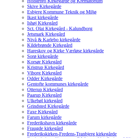
Holstebro Kirkegårde og Krematorium
Skive Kirkegårde
Esbjerg Kommune Teknik og Miljø
Ikast kirkegårde
Ishøj Kirkegård
Sct. Olai Kirkegård - Kalundborg
Jetsmark Kirkegård
Nivå & Karlebo kirkegårde
Kildebrønde Kirkegård
Hareskov og Kirke Værløse kirkegårde
Sorø kirkegårde
Korsør Kirkegård
Kristrup Kirkegård
Viborg Kirkegård
Odder Kirkegårde
Gentofte kommunes kirkegårde
Otterup Kirkegård
Paarup Kirkegård
Ulkebøl kirkegård
Grindsted Kirkegårde
Faxe Kirkegård
Farum kirkegårde
Frederikshavn kirkegårde
Fraugde kirkegård
Frederikskirken-Fredens-Tranbjerg kirkegårde