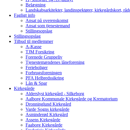
Belægning
Landskabsarkitekter, landinspektører, kirkegårdskort, råd
Fagligt info
Ansat på overenskomst
Ansat som tjenestemand
Stillingsopslag
Stillingsopslag
Tilbud til medlemmer
A-Kasse
TJM Forsikring
Forenede Gruppeliv
Tjenestemændenes låneforening
Ferieboliger
Forbrugsforeningen
PFA Helbredssikring
Lån & Spar
Kirkegårde
Alderslyst kirkegård - Silkeborg
Aalborg Kommunale Kirkegårde og Krematorium
Dronninglund Kirkegård
Varde Sogns kirkegårde
Asminderød Kirkegård
Assens Kirkegårde
Faaborg Kirkegårde