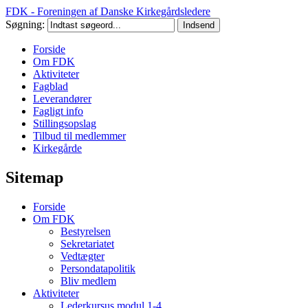
FDK - Foreningen af Danske Kirkegårdsledere
Søgning:
Forside
Om FDK
Aktiviteter
Fagblad
Leverandører
Fagligt info
Stillingsopslag
Tilbud til medlemmer
Kirkegårde
Sitemap
Forside
Om FDK
Bestyrelsen
Sekretariatet
Vedtægter
Persondatapolitik
Bliv medlem
Aktiviteter
Lederkursus modul 1-4