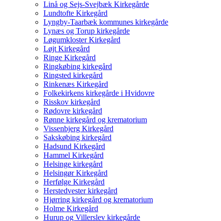
Linå og Sejs-Svejbæk Kirkegårde
Lundtofte Kirkegård
Lyngby-Taarbæk kommunes kirkegårde
Lynæs og Torup kirkegårde
Løgumkloster Kirkegård
Løjt Kirkegård
Ringe Kirkegård
Ringkøbing kirkegård
Ringsted kirkegård
Rinkenæs Kirkegård
Folkekirkens kirkegårde i Hvidovre
Risskov kirkegård
Rødovre kirkegård
Rønne kirkegård og krematorium
Vissenbjerg Kirkegård
Sakskøbing kirkegård
Hadsund Kirkegård
Hammel Kirkegård
Helsinge kirkegård
Helsingør Kirkegård
Herfølge Kirkegård
Herstedvester kirkegård
Hjørring kirkegård og krematorium
Holme Kirkegård
Hurup og Villerslev kirkegårde