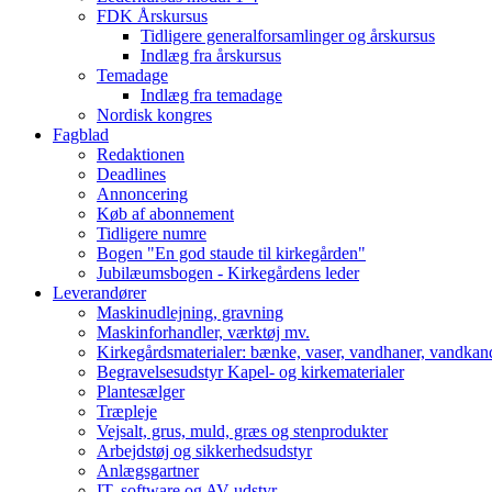
FDK Årskursus
Tidligere generalforsamlinger og årskursus
Indlæg fra årskursus
Temadage
Indlæg fra temadage
Nordisk kongres
Fagblad
Redaktionen
Deadlines
Annoncering
Køb af abonnement
Tidligere numre
Bogen "En god staude til kirkegården"
Jubilæumsbogen - Kirkegårdens leder
Leverandører
Maskinudlejning, gravning
Maskinforhandler, værktøj mv.
Kirkegårdsmaterialer: bænke, vaser, vandhaner, vandkan
Begravelsesudstyr Kapel- og kirkematerialer
Plantesælger
Træpleje
Vejsalt, grus, muld, græs og stenprodukter
Arbejdstøj og sikkerhedsudstyr
Anlægsgartner
IT, software og AV-udstyr