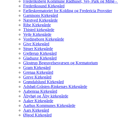
Frederiksberg Kommune Rådhuset, Vej- Park og Miljø - 
Frederikssund Kirkegård
Fælleskrematoriet for Kolding og Fredericia Provstier
Garnisons Kirkegård
Næstved Kirkegårde
Ribe Kirkegårde
Thisted kirkegårde
Vejle Kirkegårde
Vordingborg Kirkegårde
Give Kirkegård
Struer Kirkegårde
Gjellerup Kirkegård
Gladsaxe Kirkegård
Glostrup Begravelsesvæsen og Krematorium
Gram Kirkegård
Grenaa Kirkegård
Greve Kirkegård
Grøndalslund Kirkegård
Adsbøl-Gråsten-Rinkenæs Kirkegårde
Aabenraa Kirkegård
Åbyhøj og Åby kirkegårde
Aaker Kirkegårde
Aarhus Kommunes Kirkegårde
Aars Kirkegård
Ølgod Kirkegård