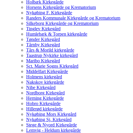
Holbæk Kirkegårde
Horsens Kirkegårde og Krematorium
Nykøbing F. Kirkegårde
Randers Kommunale Kirkegårde og Krematorium
Silkeborg Kirkegårde og Krematorium
Tinglev Kirkegård
Humlebæk & Torpen kirkegårde
Tønder Kirkegård
Tårnby Kirkegård
Tårs & Morild kirkegårde
Taastrup Nykirke kirkegård
Maribo Kirkegård
Sct. Marie Sogns Kirkegård
Middelfart Kirkegårde
Holmens kirkegård
Nakskov kirkegårde
Nibe Kirkegård
Nordborg Kirkegård
Herning Kirkegårde
Hobro Kirkegårde
Hillerød kirkegårde
Nykøbing Mors Kirkegård
Nykøbing Sj. Kirkegård
Stege & Nyord Kirkegårde
Lemvig - Heldum kirkegårde