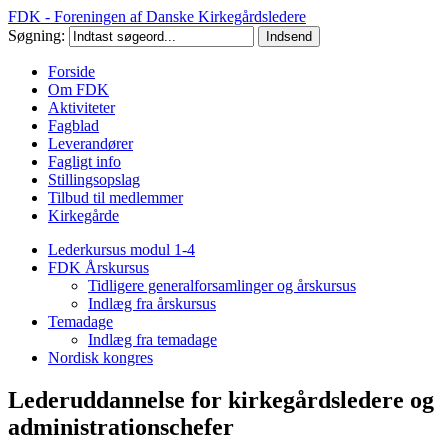
FDK - Foreningen af Danske Kirkegårdsledere
Søgning:
Forside
Om FDK
Aktiviteter
Fagblad
Leverandører
Fagligt info
Stillingsopslag
Tilbud til medlemmer
Kirkegårde
Lederkursus modul 1-4
FDK Årskursus
Tidligere generalforsamlinger og årskursus
Indlæg fra årskursus
Temadage
Indlæg fra temadage
Nordisk kongres
Lederuddannelse for kirkegårdsledere og
administrationschefer