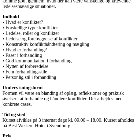
komme godt igennem, hvad der kan være vanskelige og krævende
ledelsesmæssige situationer.
Indhold
• Hvad er konflikter?
• Forskellige typer konflikter
• Ledelse, roller og konflikter
• Ledelse og forebyggelse af konflikter
• Konstruktiv konflikthåndtering og mægling
• Hvad er forhandling?
• Faser i forhandling
• God kommunikation i forhandling
• Nytten af forberedelse
• Fem forhandlingsstile
• Personlig stil i forhandling
Undervisningsform
Formen vil være en blanding af oplæg, refleksioner og praktisk
øvelser i at forhandle og håndtere konflikter. Der arbejdes med
konkrete cases.
Tid og sted
Kurset afvikles på 3 internat dage kl. 09.00 – 18.00. Kurset afholdes
på Best Western Hotel i Svendborg.
Pris