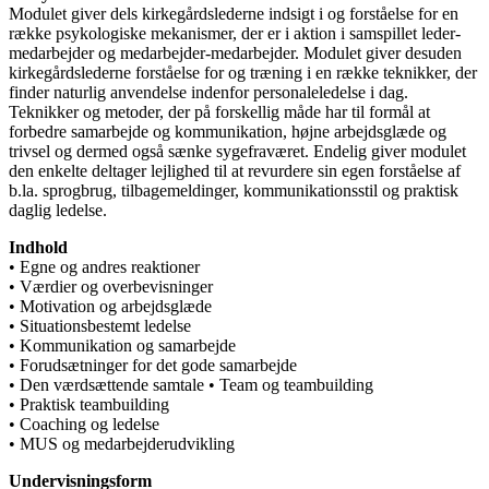
Modulet giver dels kirkegårdslederne indsigt i og forståelse for en
række psykologiske mekanismer, der er i aktion i samspillet leder-
medarbejder og medarbejder-medarbejder. Modulet giver desuden
kirkegårdslederne forståelse for og træning i en række teknikker, der
finder naturlig anvendelse indenfor personaleledelse i dag.
Teknikker og metoder, der på forskellig måde har til formål at
forbedre samarbejde og kommunikation, højne arbejdsglæde og
trivsel og dermed også sænke sygefraværet. Endelig giver modulet
den enkelte deltager lejlighed til at revurdere sin egen forståelse af
b.la. sprogbrug, tilbagemeldinger, kommunikationsstil og praktisk
daglig ledelse.
Indhold
• Egne og andres reaktioner
• Værdier og overbevisninger
• Motivation og arbejdsglæde
• Situationsbestemt ledelse
• Kommunikation og samarbejde
• Forudsætninger for det gode samarbejde
• Den værdsættende samtale • Team og teambuilding
• Praktisk teambuilding
• Coaching og ledelse
• MUS og medarbejderudvikling
Undervisningsform