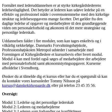
Formålet med lederuddannelsen er at styrke kirkegårdslederens
ledelsesfaglighed. Det betyder at lederen kan udøve ledelse på en
effektiv og professionel måde i overensstemmelse med den kirkelige
struktur og ledelsesopgavens mange facetter. Det gælder fra den
daglige ledelse af opgaver og medarbejdere til den grundlæggende
viden om personaleforhold og økonomi til det mere strategiske og
personlige lederskab.
Uddannelsen falder i fire moduler, som kan tages enkeltvis og i
vilkårlig rækkefølge. Danmarks Forvaltningshøjskole,
Professionshøjskolen Metropol udsteder i samarbejde med
Foreningen af Kirkegårdledere et kursusbevis efter hvert modul.
Modul 4 kan med fordel også søges af medarbejdere der arbejdere
med personaleforhold samt økonomistyringsopgaver. Kurserne
afholdelse i Svendborg.
Ønsker du at tilmelde dig et kursus eller har du et spørgsmål så kan
du kontakte vores kursusleder Tommy Nilsson på
kursus@danskekirkegaarde.dk
eller på telefon 23 45 35 56.
Oversigt:
Modul 1: Ledelse og det personlige lederskab
Modul 2: Lederen og medarbejderne
Modul 3: Lederen som forhandler og konfliktløser