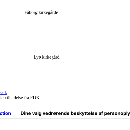
Fåborg kirkegårde
Lyø kirkegård
e.dk
den tilladelse fra FDK
ection
Dine valg vedrørende beskyttelse af personopl