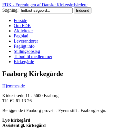
FDK - Foreningen af Danske Kirkegårdsledere
Søgning:
Forside
Om FDK
Aktiviteter
Fagblad
Leverandører
Fagligt info
Stillingsopslag
Tilbud til medlemmer
Kirkegårde
Faaborg Kirkegårde
Hjemmeside
Kirkestræde 11 - 5600 Faaborg
Tlf. 62 61 13 26
Beliggende i Faaborg provsti - Fyens stift - Faaborg sogn.
Lyø kirkegård
Assistent gl. kirkegård