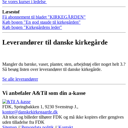
Se vores kurser i ledelse
Læsestof
Få abonnement til bladet "KIRKEGÅRDEN"
Køb bogen "En god staude til kirkegården"
Køb bogen "Kirkegårdens leder"
Leverandører til danske kirkegårde
Mangler du bænke, vaser, planter, sten, arbejdstøj eller noget helt 3.?
Så besøg listen over leverandører til danske kirkegårde.
Se alle leverandører
Vi anbefaler A&Til som din a-kasse
FDK, Springbakken 1, 9230 Svenstrup J.,
kontor@danskekirkegaarde.dk
Alt tekst og billeder tilhører FDK og må ikke kopires eller gengives
uden tilladelse fra FDK
Sitemap
//
Persondata politik
//
Kontakt