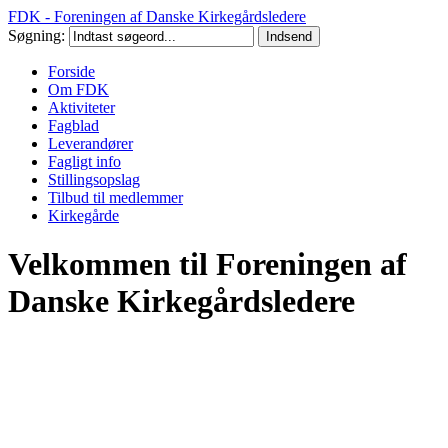
FDK - Foreningen af Danske Kirkegårdsledere
Søgning:
Forside
Om FDK
Aktiviteter
Fagblad
Leverandører
Fagligt info
Stillingsopslag
Tilbud til medlemmer
Kirkegårde
Velkommen til Foreningen af
Danske Kirkegårdsledere