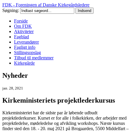
FDK - Foreningen af Danske Kirkegårdsledere
Søgning:
Forside
Om FDK
Aktiviteter
Fagblad
Leverandører
Fagligt info
Stillingsopslag
Tilbud til medlemmer
Kirkegårde
Nyheder
jan. 28, 2021
Kirkeministeriets projektlederkursus
Kirkeministeriet har de sidste par år løbende udbudt
projektlederkurser. Kurset er for alle i folkekirken, der arbejder med
projektledelse, mødeledelse og afvikling workshops. Næste kursus
finder sted den 18. - 20. maj 2021 på Brogaarden, 5500 Middelfart –