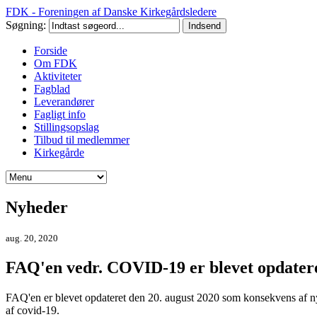
FDK - Foreningen af Danske Kirkegårdsledere
Søgning:
Forside
Om FDK
Aktiviteter
Fagblad
Leverandører
Fagligt info
Stillingsopslag
Tilbud til medlemmer
Kirkegårde
Nyheder
aug. 20, 2020
FAQ'en vedr. COVID-19 er blevet opdater
FAQ'en er blevet opdateret den 20. august 2020 som konsekvens af ny 
af covid-19.