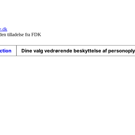
e.dk
den tilladelse fra FDK
ection
Dine valg vedrørende beskyttelse af personopl