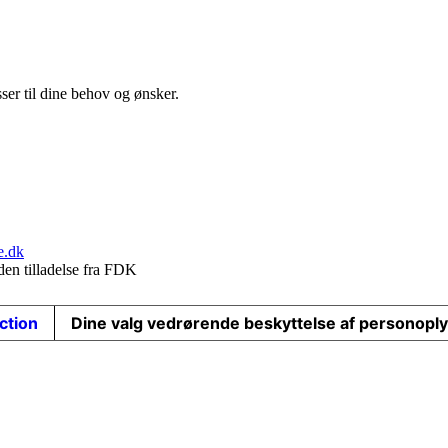
sser til dine behov og ønsker.
e.dk
den tilladelse fra FDK
ection
Dine valg vedrørende beskyttelse af personopl