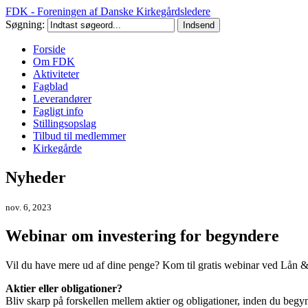
FDK - Foreningen af Danske Kirkegårdsledere
Søgning:
Forside
Om FDK
Aktiviteter
Fagblad
Leverandører
Fagligt info
Stillingsopslag
Tilbud til medlemmer
Kirkegårde
Nyheder
nov. 6, 2023
Webinar om investering for begyndere
Vil du have mere ud af dine penge? Kom til gratis webinar ved Lån & S
Aktier eller obligationer?
Bliv skarp på forskellen mellem aktier og obligationer, inden du begyn