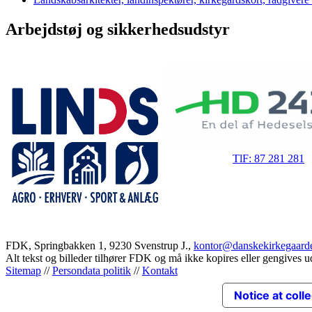
Arbejdstøj og sikkerhedsudstyr
TlF: 87 281 281
FDK, Springbakken 1, 9230 Svenstrup J.,
kontor@danskekirkegaard
Alt tekst og billeder tilhører FDK og må ikke kopires eller gengives u
Sitemap
//
Persondata politik
//
Kontakt
Notice at coll