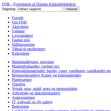
FDK - Foreningen af Danske Kirkegårdsledere
Søgning:
Forside
Om FDK
Aktiviteter
Fagblad
Leverandører
Fagligt info
Stillingsopslag
Tilbud til medlemmer
Kirkegårde
Maskinudlejning, gravning
Maskinforhandler, værktøj mv.
Kirkegårdsmaterialer: bænke, vaser, vandhaner, vandkander mv
Begravelsesudstyr Kapel- og kirkematerialer
Plantesælger
Træpleje
Vejsalt, grus, muld, græs og stenprodukter
Arbejdstøj og sikkerhedsudstyr
Anlægsgartner
IT, software og AV-udstyr
Belægning
Landskabsarkitekter, landinspektører, kirkegårdskort, rådgivere 