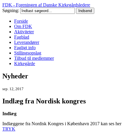
FDK - Foreningen af Danske Kirkegårdsledere
Søgning:
Forside
Om FDK
Aktiviteter
Fagblad
Leverandører
Fagligt info
Stillingsopslag
Tilbud til medlemmer
Kirkegårde
Nyheder
sep. 12, 2017
Indlæg fra Nordisk kongres
Indlæg
Indlæggene fra Nordisk Kongres i København 2017 kan ses her
TRYK