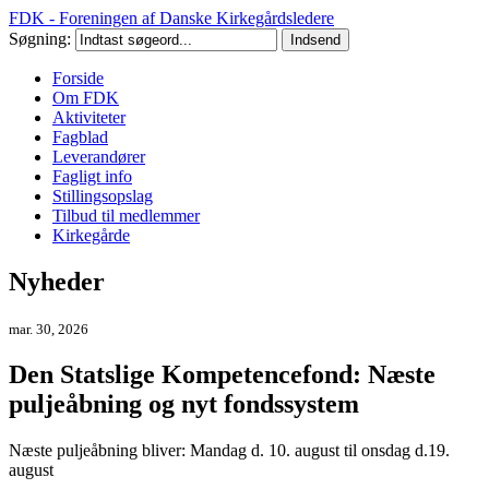
FDK - Foreningen af Danske Kirkegårdsledere
Søgning:
Forside
Om FDK
Aktiviteter
Fagblad
Leverandører
Fagligt info
Stillingsopslag
Tilbud til medlemmer
Kirkegårde
Nyheder
mar. 30, 2026
Den Statslige Kompetencefond: Næste
puljeåbning og nyt fondssystem
Næste puljeåbning bliver: Mandag d. 10. august til onsdag d.19.
august